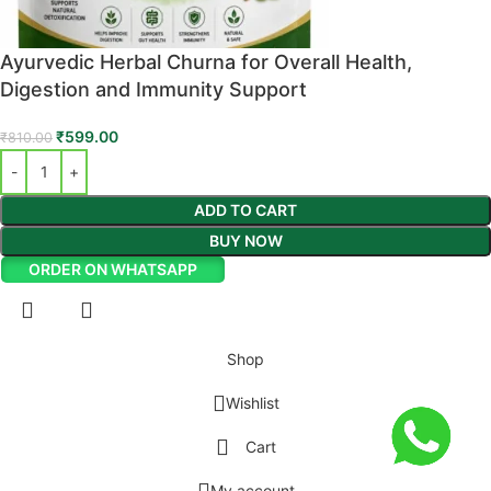
Ayurvedic Herbal Churna for Overall Health,
Digestion and Immunity Support
₹
599.00
₹
810.00
ADD TO CART
BUY NOW
ORDER ON WHATSAPP
Shop
Wishlist
Cart
My account