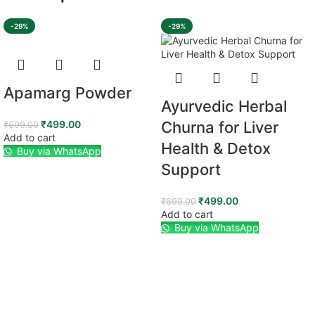
-29%
-29%
Apamarg Powder
Ayurvedic Herbal
₹
499.00
Churna for Liver
₹
699.00
Add to cart
Health & Detox
Buy via WhatsApp
Support
₹
499.00
₹
699.00
Add to cart
Buy via WhatsApp